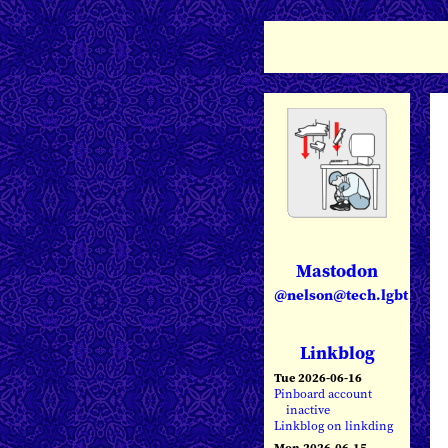
Mastodon
@nelson@tech.lgbt
Linkblog
Tue 2026-06-16
Pinboard account
inactive
Linkblog on linkding
Mon 2026-06-15