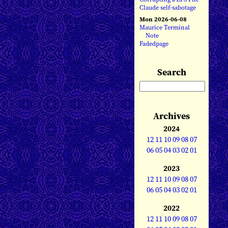
Claude self-sabotage
Mon 2026-06-08
Maurice Terminal
Note
Fadedpage
Search
Archives
2024
12
11
10
09
08
07
06
05
04
03
02
01
2023
12
11
10
09
08
07
06
05
04
03
02
01
2022
12
11
10
09
08
07